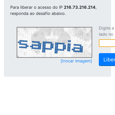
Para liberar o acesso
do IP
216.73.216.214
,
responda ao desafio abaixo.
Digite 
lado no
[trocar imagem]